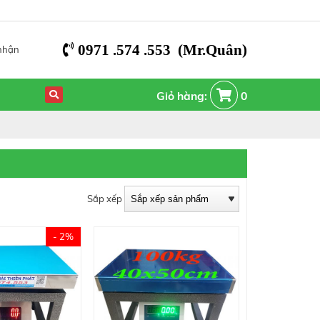
0971 .574 .553 (Mr.Quân)
nhận
Giỏ hàng:
0
Sắp xếp
- 2%