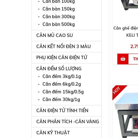
Cân bàn 100kg
Cân bàn 150kg
Cân bàn 300kg
Cân bàn 500kg
Cân ghế điệ
CÂN MỦ CAO SU
KELI 
2.7
CÂN KẾT NỐI ĐÈN 3 MÀU
PHỤ KIỆN CÂN ĐIỆN TỬ
CÂN ĐẾM SỐ LƯỢNG
Cân đếm 3kg/0.1g
Cân đếm 6kg/0.2g
Cân đếm 15kg/0.5g
Cân đếm 30kg/1g
CÂN ĐIỆN TỬ TÍNH TIỀN
CÂN PHÂN TÍCH -CÂN VÀNG
CÂN KỸ THUẬT