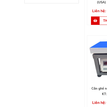
(USA)
Liên hệ:
Cân ghế n
KT
Liên hệ: