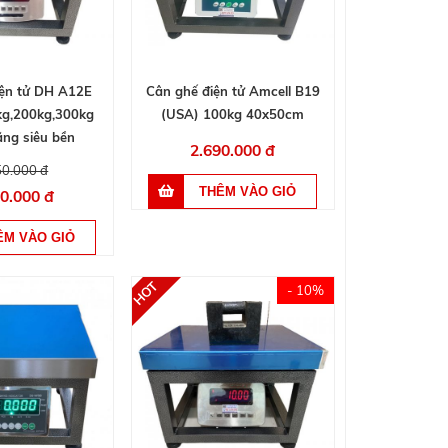
iện tử DH A12E
Cân ghế điện tử Amcell B19
kg,200kg,300kg
(USA) 100kg 40x50cm
ãng siêu bền
2.690.000 đ
50.000 đ
90.000 đ
- 10%