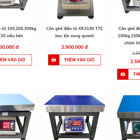
n tử 100,200,300kg
Cân ghế điện từ XK3190 T7E
Cân ghế đ
T20 siêu bền
bọc kín xung quanh
100kg,150
chính h
50.000 đ
3.900.000 đ
2.6
2.5