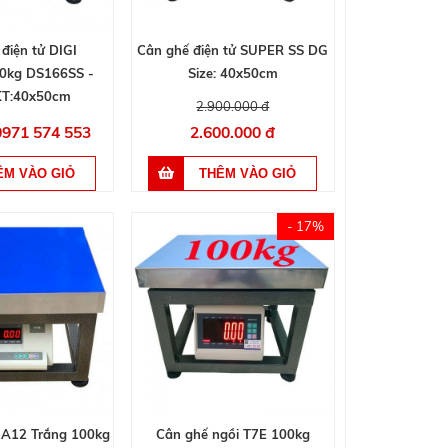
điện tử DIGI
Cân ghế điện tử SUPER SS DG
00kg DS166SS -
Size: 40x50cm
KT:40x50cm
2.900.000 đ
 0971 574 553
2.600.000 đ
- 17%
 A12 Trắng 100kg
Cân ghế ngồi T7E 100kg