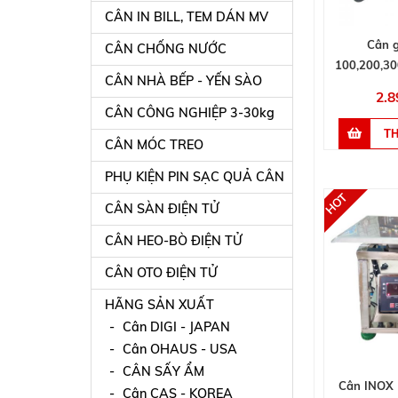
CÂN IN BILL, TEM DÁN MV
Cân 
CÂN CHỐNG NƯỚC
100,200,3
CÂN NHÀ BẾP - YẾN SÀO
2.8
CÂN CÔNG NGHIỆP 3-30kg
CÂN MÓC TREO
PHỤ KIỆN PIN SẠC QUẢ CÂN
CÂN SÀN ĐIỆN TỬ
CÂN HEO-BÒ ĐIỆN TỬ
CÂN OTO ĐIỆN TỬ
HÃNG SẢN XUẤT
Cân DIGI - JAPAN
Cân OHAUS - USA
CÂN SẤY ẨM
Cân INOX
Cân CAS - KOREA