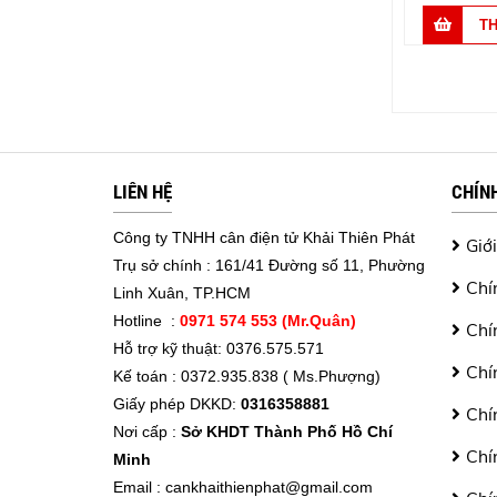
LIÊN HỆ
CHÍN
Công ty TNHH cân điện tử Khải Thiên Phát
Giới
Trụ sở chính : 161/41 Đường số 11, Phường
Chí
Linh Xuân, TP.HCM
Hotline :
0971 574 553 (Mr.Quân)
Chí
Hỗ trợ kỹ thuật: 0376.575.571
Chí
Kế toán : 0372.935.838 ( Ms.Phượng)
Giấy phép DKKD:
0316358881
Chí
Nơi cấp :
Sở KHDT Thành Phố Hồ Chí
Chí
Minh
Email :
cankhaithienphat@gmail.com