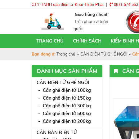
CTY TNHH cân điện tử Khải Thiên Phát |
0971 574 553
Giao hàng nhanh
Trên phạm vi toàn
quốc
TRANG CHỦ
CHÍNH SÁCH
KIỂM ĐỊNH 
Bạn đang ở:
Trang chủ
»
CÂN ĐIỆN TỬ GHẾ NGỒI
»
Cân
DANH MỤC SẢN PHẨM
CÂN G
CÂN ĐIỆN TỬ GHẾ NGỒI
Cân ghế điện tử 100kg
Cân ghế điện tử 150kg
Cân ghế điện tử 300kg
Cân ghế điện tử 500kg
Cân ghế điện tử 200kg
CÂN BÀN ĐIỆN TỬ