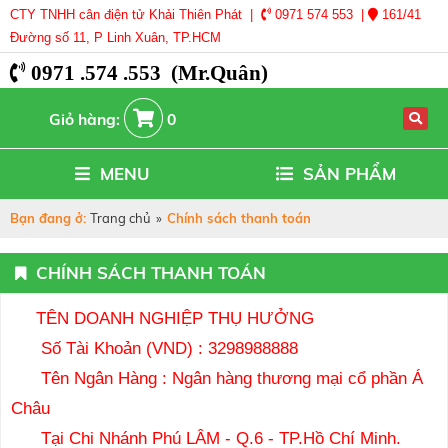
CTY TNHH cân điện tử Khải Thiên Phát |
0971 574 553 |
161/41
Đường số 11, P Linh Xuân, TP.HCM
0971 .574 .553 (Mr.Quân)
Giỏ hàng:
0
MENU
SẢN PHẨM
Bạn đang ở:
Trang chủ
»
Chính sách thanh toán
CHÍNH SÁCH THANH TOÁN
TÊN DOANH NGHIỆP THỤ HƯỞNG
Số Tài Khoản (VND) : 3298988888
Tên Ngân Hàng : Ngân hàng thương mại cổ phần Á
Châu
Tại Chi Nhánh Phú LÂM - Q.6 - TP.Hồ Chí Minh.