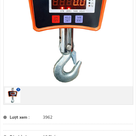
Lượt xem :
3962