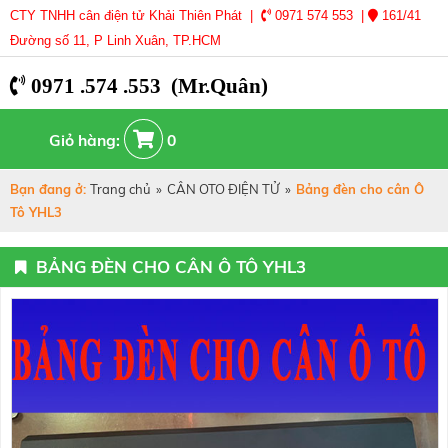
CTY TNHH cân điện tử Khải Thiên Phát |
0971 574 553 |
161/41
Đường số 11, P Linh Xuân, TP.HCM
0971 .574 .553 (Mr.Quân)
Giỏ hàng:
0
Bạn đang ở:
Trang chủ
»
CÂN OTO ĐIỆN TỬ
»
Bảng đèn cho cân Ô
Tô YHL3
BẢNG ĐÈN CHO CÂN Ô TÔ YHL3