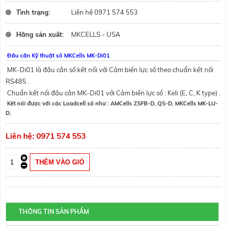
Tình trạng:
Liên hệ 0971 574 553
Hãng sản xuất:
MKCELLS - USA
Đầu cân Kỹ thuật số MKCells MK-Di01
MK-Di01 là đầu cân số kết nối với
Cảm biến lực số
theo chuẩn kết nối
RS485 .
Chuẩn kết nối đầu cân MK-Di01 với Cảm biến lực số :
Keli
(E, C, K type) .
Kết nối được với các
Loadcell số
như : AMCells
ZSFB-D
,
QS-D
, MKCells
MK-LU-
D
.
Liên hệ: 0971 574 553
THÔNG TIN SẢN PHẨM