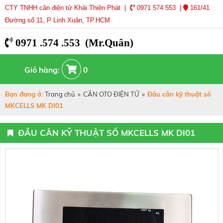
CTY TNHH cân điện tử Khải Thiên Phát |
0971 574 553 |
161/41
Đường số 11, P Linh Xuân, TP.HCM
0971 .574 .553 (Mr.Quân)
Giỏ hàng:
0
Bạn đang ở:
Trang chủ
»
CÂN OTO ĐIỆN TỬ
»
Đầu cân kỹ thuật số
MKCELLS MK DI01
ĐẦU CÂN KỸ THUẬT SỐ MKCELLS MK DI01