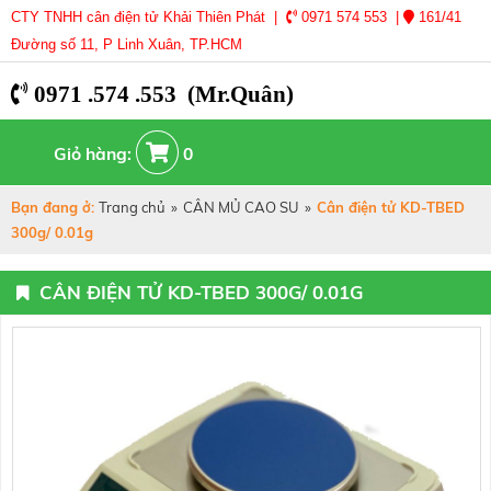
CTY TNHH cân điện tử Khải Thiên Phát |
0971 574 553 |
161/41
Đường số 11, P Linh Xuân, TP.HCM
0971 .574 .553 (Mr.Quân)
Giỏ hàng:
0
Bạn đang ở:
Trang chủ
»
CÂN MỦ CAO SU
»
Cân điện tử KD-TBED
300g/ 0.01g
CÂN ĐIỆN TỬ KD-TBED 300G/ 0.01G