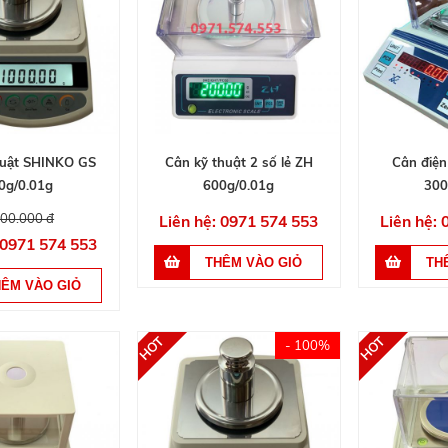
huật SHINKO GS
Cân kỹ thuật 2 số lẻ ZH
Cân điệ
0g/0.01g
600g/0.01g
300
000.000 đ
Liên hệ: 0971 574 553
Liên hệ:
 0971 574 553
- 100%