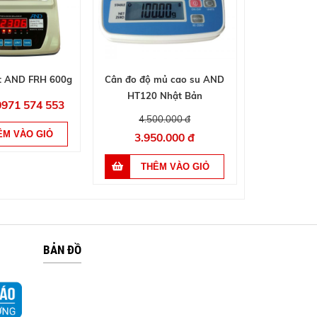
ật AND FRH 600g
Cân đo độ mủ cao su AND
HT120 Nhật Bản
 0971 574 553
4.500.000 đ
3.950.000 đ
BẢN ĐỒ