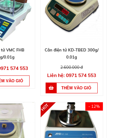
n tử VMC FHB
Cân điện tử KD-TBED 300g/
g/0.01g
0.01g
2.600.000 đ
 0971 574 553
Liên hệ: 0971 574 553
- 12%