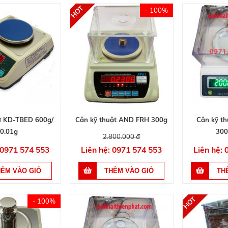
- 100%
tử KD-TBED 600g/
Cân kỹ thuật AND FRH 300g
Cân kỹ th
0.01g
300
2.800.000 đ
 0971 574 553
Liên hệ: 0971 574 553
Liên hệ:
- 100%