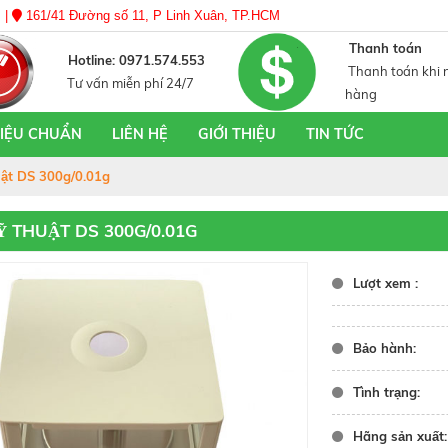
 |
161/41 Đường số 11, P Linh Xuân, TP.HCM
Thanh toán
Hotline: 0971.574.553
Thanh toán khi 
Tư vấn miễn phí 24/7
hàng
HIỆU CHUẨN
LIÊN HỆ
GIỚI THIỆU
TIN TỨC
uật DS 300g/0.01g
̃ THUẬT DS 300G/0.01G
Lượt xem :
Bảo hành:
Tình trạng:
Hãng sản xuất: