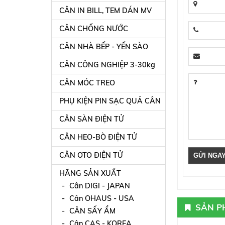
CÂN IN BILL, TEM DÁN MV
CÂN CHỐNG NƯỚC
CÂN NHÀ BẾP - YẾN SÀO
CÂN CÔNG NGHIỆP 3-30kg
CÂN MÓC TREO
PHỤ KIỆN PIN SẠC QUẢ CÂN
CÂN SÀN ĐIỆN TỬ
CÂN HEO-BÒ ĐIỆN TỬ
CÂN OTO ĐIỆN TỬ
HÃNG SẢN XUẤT
Cân DIGI - JAPAN
Cân OHAUS - USA
SẢN P
CÂN SẤY ẨM
Cân CAS - KOREA