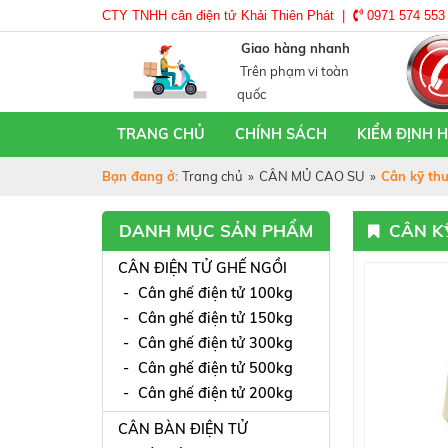
CTY TNHH cân điện tử Khải Thiên Phát |
0971 574 553
Giao hàng nhanh
Trên phạm vi toàn
quốc
TRANG CHỦ
CHÍNH SÁCH
KIỂM ĐỊNH 
Bạn đang ở:
Trang chủ
»
CÂN MỦ CAO SU
»
Cân kỹ th
DANH MỤC SẢN PHẨM
CÂN KY
CÂN ĐIỆN TỬ GHẾ NGỒI
Cân ghế điện tử 100kg
Cân ghế điện tử 150kg
Cân ghế điện tử 300kg
Cân ghế điện tử 500kg
Cân ghế điện tử 200kg
CÂN BÀN ĐIỆN TỬ