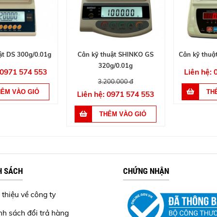
ật DS 300g/0.01g
Cân kỹ thuật SHINKO GS
Cân kỹ thu
320g/0.01g
 0971 574 553
Liên hệ:
3.200.000 đ
Liên hệ: 0971 574 553
H SÁCH
CHỨNG NHẬN
 thiệu về công ty
nh sách đổi trả hàng