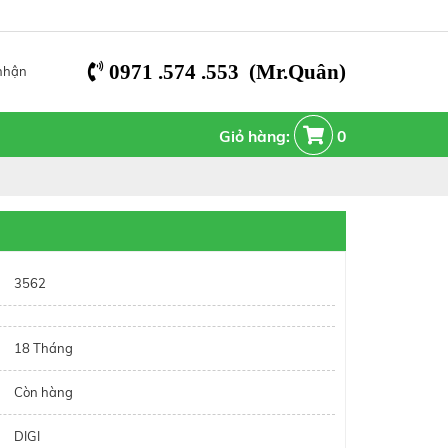
0971 .574 .553 (Mr.Quân)
nhận
Giỏ hàng:
0
3562
18 Tháng
Còn hàng
DIGI