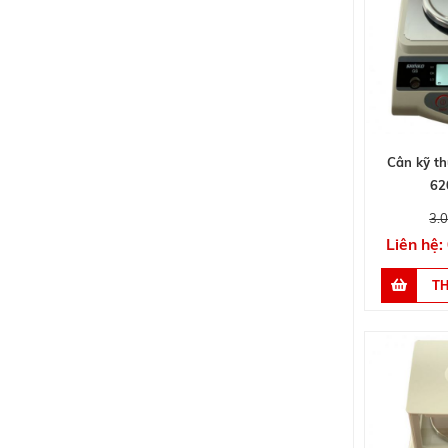
Cân kỹ t
62
3.
Liên hệ: