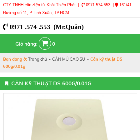
CTY TNHH cân điện tử Khải Thiên Phát |
0971 574 553 |
161/41
Đường số 11, P Linh Xuân, TP.HCM
0971 .574 .553 (Mr.Quân)
Giỏ hàng:
0
Bạn đang ở:
Trang chủ
»
CÂN MỦ CAO SU
»
Cân kỹ thuật DS
600g/0.01g
CÂN KỸ THUẬT DS 600G/0.01G